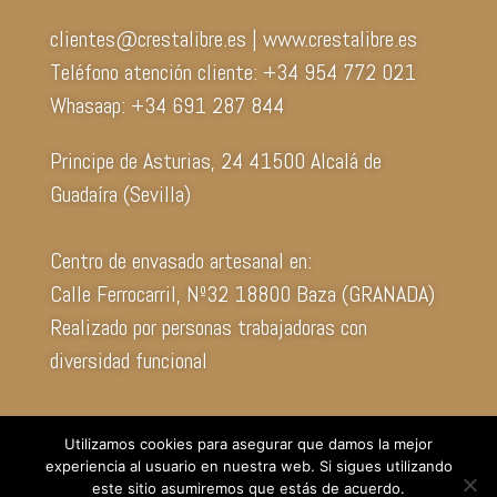
clientes@crestalibre.es | www.crestalibre.es
Teléfono atención cliente: +34 954 772 021
Whasaap: +34 691 287 844
Principe de Asturias, 24 41500 Alcalá de
Guadaíra (Sevilla)
Centro de envasado artesanal en:
Calle Ferrocarril, Nº32 18800 Baza (GRANADA)
Realizado por personas trabajadoras con
diversidad funcional
Utilizamos cookies para asegurar que damos la mejor
experiencia al usuario en nuestra web. Si sigues utilizando
este sitio asumiremos que estás de acuerdo.